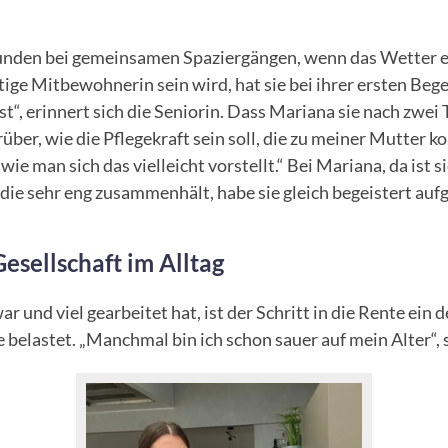
nden bei gemeinsamen Spaziergängen, wenn das Wetter es zu
htige Mitbewohnerin sein wird, hat sie bei ihrer ersten Be
asst“, erinnert sich die Seniorin. Dass Mariana sie nach zw
rüber, wie die Pflegekraft sein soll, die zu meiner Mutter 
, wie man sich das vielleicht vorstellt.“ Bei Mariana, da ist 
 die sehr eng zusammenhält, habe sie gleich begeistert a
sellschaft im Alltag
 war und viel gearbeitet hat, ist der Schritt in die Rente e
belastet. „Manchmal bin ich schon sauer auf mein Alter“, s