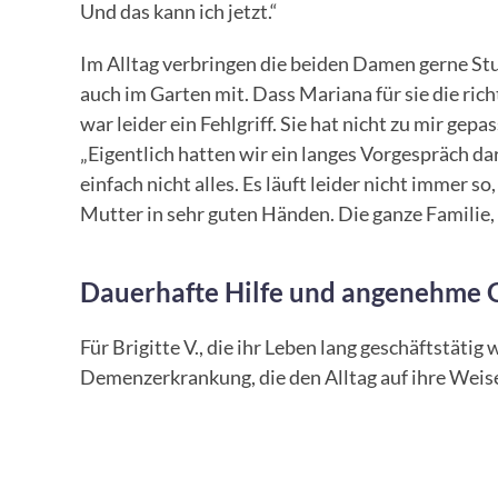
Und das kann ich jetzt.“
Im Alltag verbringen die beiden Damen gerne Stu
auch im Garten mit. Dass Mariana für sie die ric
war leider ein Fehlgriff. Sie hat nicht zu mir gep
„Eigentlich hatten wir ein langes Vorgespräch da
einfach nicht alles. Es läuft leider nicht immer so
Mutter in sehr guten Händen. Die ganze Familie,
Dauerhafte Hilfe und angenehme Ge
Für Brigitte V., die ihr Leben lang geschäftstätig
Demenzerkrankung, die den Alltag auf ihre Weise 