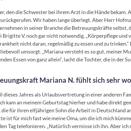
r, den die Schwester bei ihrem Arzt in die Hände bekam. A
zurückgerufen. Wir haben lange überlegt. Aber Herr Hofma
ternehmen in seiner Branche die Betreuungskräfte selbst, d
Brigitte V. noch gar nicht notwendig. „Körperpflege und 
Krankheit nicht daran, regelmäßig zu essen und zu trinken.“
liebevoll umsorgt. „Mariana versteht es so gut, meiner Mut
nden Essen von ganz allein“, lacht die Tochter, die in der 
euungskraft Mariana N. fühlt sich sehr w
il dieses Jahres als Urlaubsvertretung in einer anderen Fa
. „Ich kam an meinem Geburtstag hierher und habe direkt ge
, die für ihren elfjährigen Sohn die Arbeit in Deutschland 
e ist für mich fast wie meine Oma, um die ich mich kümmer
den Tag telefonieren. „Natürlich vermisse ich ihn. Aber ic