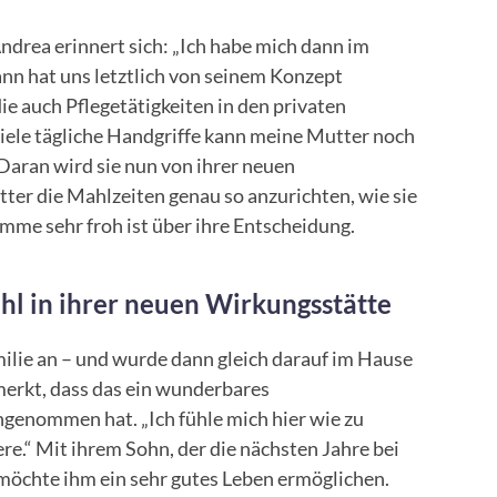
ndrea erinnert sich: „Ich habe mich dann im
nn hat uns letztlich von seinem Konzept
ie auch Pflegetätigkeiten in den privaten
viele tägliche Handgriffe kann meine Mutter noch
 Daran wird sie nun von ihrer neuen
ter die Mahlzeiten genau so anzurichten, wie sie
Summe sehr froh ist über ihre Entscheidung.
ohl in ihrer neuen Wirkungsstätte
milie an – und wurde dann gleich darauf im Hause
merkt, dass das ein wunderbares
angenommen hat. „Ich fühle mich hier wie zu
e.“ Mit ihrem Sohn, der die nächsten Jahre bei
h möchte ihm ein sehr gutes Leben ermöglichen.